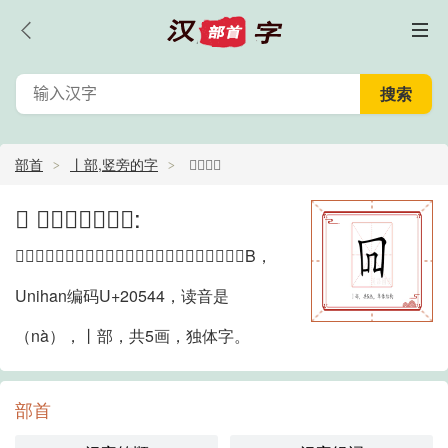
部首
丨部,竖旁的字
𠕄的部首
𠕄 的部首详情如下:
𠕄的部首是丨部。，位于中日韩统一表意文字扩展区B，
Unihan编码U+20544，读音是
（nà），丨部，共5画，独体字。
部首