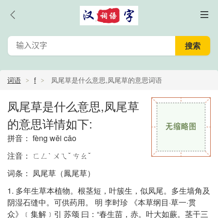
词语
f
凤尾草是什么意思,凤尾草的意思词语
凤尾草是什么意思,凤尾草
的意思详情如下:
拼音： fèng wěi cǎo
注音： ㄈㄥˋ ㄨㄟˇ ㄘㄠˇ
词条： 凤尾草（鳳尾草）
1. 多年生草本植物。根茎短，叶簇生，似凤尾。多生墙角及
阴湿石缝中。可供药用。 明 李时珍 《本草纲目·草一·贯
众》﹝集解﹞引 苏颂 曰：“春生苗，赤。叶大如蕨。茎干三