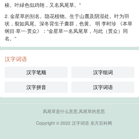
棱。叶緑色似鸡翎，又名凤尾草。”
2. 金星草的别名。隐花植物。生于山麓及阴湿处。叶为羽
状，裂如凤尾。深冬背生子囊群，色黄。 明 李时珍 《本草
纲目·草一·贯众》：“金星草一名凤尾草，与此（贯众）同
名。”
汉字词语
汉字笔顺
汉字组词
汉字拼音
汉字词语
凤尾草是什么意思,凤尾草的意思
Copyright © 2022
汉字词语
东方百科网