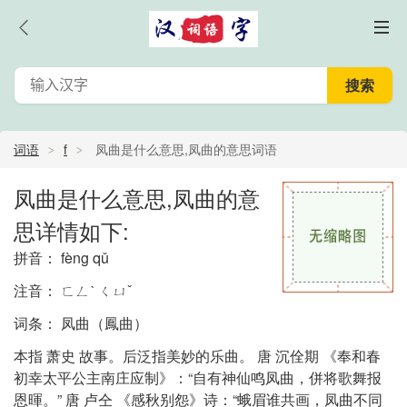
词语
f
凤曲是什么意思,凤曲的意思词语
凤曲是什么意思,凤曲的意
思详情如下:
拼音： fèng qǔ
注音： ㄈㄥˋ ㄑㄩˇ
词条： 凤曲（鳳曲）
本指 萧史 故事。后泛指美妙的乐曲。 唐 沉佺期 《奉和春
初幸太平公主南庄应制》：“自有神仙鸣凤曲，併将歌舞报
恩暉。” 唐 卢仝 《感秋别怨》诗：“蛾眉谁共画，凤曲不同