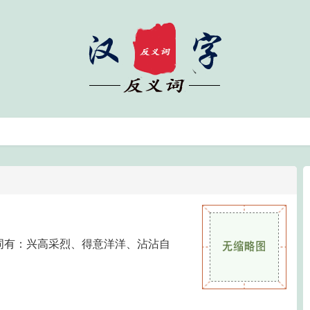
词有：兴高采烈、得意洋洋、沾沾自