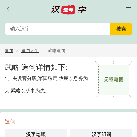
造句
造句大全
武略造句
武略 造句详情如下:
1、夫设官分职,军国殊用,牧民以息务为
大,
武略
以济事为先。
造句
汉字笔顺
汉字组词