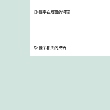
◎ 徰字在后面的词语
◎ 徰字相关的成语