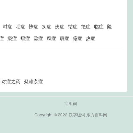
 时症 呓症 怯症 实症 炎症 结症 绝症 临症 险
痹症 痰症 瘕症 蝨症 癌症 癖症 癔症 热症
 对症之药 疑难杂症
症组词
Copyright © 2022
汉字组词
东方百科网