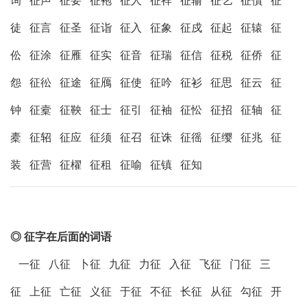
徒 征言 征圣 征诣 征入 征象 征戍 征起 征辕 征
伀 征涂 征雁 征实 征音 征瑞 征信 征税 征侨 征
怨 征彸 征途 征鴈 征使 征吟 征衫 征思 征云 征
钟 征槖 征鞅 征士 征引 征袖 征忪 征招 征轴 征
橐 征轺 征应 征须 征召 征诛 征徭 征缨 征兆 征
装 征营 征櫂 征租 征喻 征镇 征知
◎ 征字在后面的词语
一征 八征 卜征 九征 力征 入征 飞征 门征 三
征 上征 亡征 义征 于征 不征 长征 从征 勾征 开