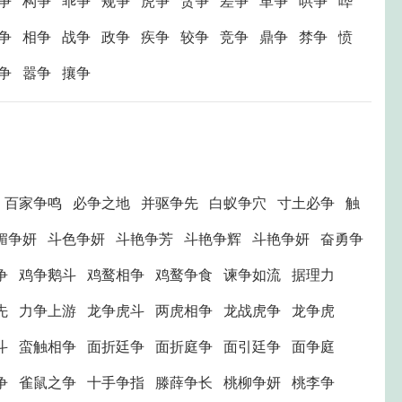
争 构争 乖争 规争 虎争 贪争 差争 革争 哄争 哗
争 相争 战争 政争 疾争 较争 竞争 鼎争 棼争 愤
辩争 嚣争 攘争
百家争鸣 必争之地 并驱争先 白蚁争穴 寸土必争 触
媚争妍 斗色争妍 斗艳争芳 斗艳争辉 斗艳争妍 奋勇争
争 鸡争鹅斗 鸡鹜相争 鸡鹜争食 谏争如流 据理力
先 力争上游 龙争虎斗 两虎相争 龙战虎争 龙争虎
斗 蛮触相争 面折廷争 面折庭争 面引廷争 面争庭
争 雀鼠之争 十手争指 滕薛争长 桃柳争妍 桃李争