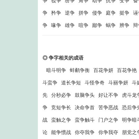
争 驳争 纷争 角争 劫争 抗争 变争 奋
争 矜争 逆争 拼争 侵争 庭争 挺争 诬
争 喙争 雄争 喧争 鄙争 蜗争 辨争 
◎ 争字相关的成语
暗斗明争 蚌鹬争衡 百花争妍 百花争艳 
斗蛮争 道长争短 斗怪争奇 斗丽争妍 斗
先 分秒必争 鼓脑争头 好让不争 虎斗龙
争 竞短争长 决命争首 苦争恶战 恐后争
战 蛮触之争 蛮争触斗 门户之争 明争暗
论 能争惯战 你夺我争 你争我夺 朋党之