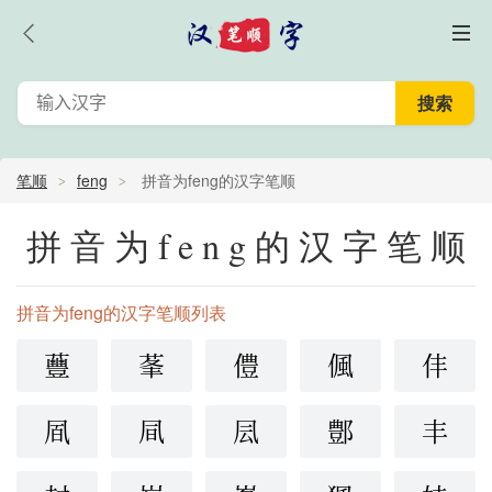
笔顺
feng
拼音为feng的汉字笔顺
拼音为feng的汉字笔顺
拼音为feng的汉字笔顺列表
蘴
莑
僼
偑
仹
凮
凬
凨
鄷
丰