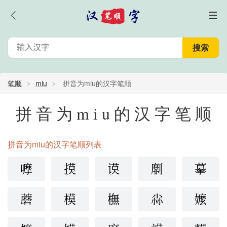
笔顺
miu
拼音为miu的汉字笔顺
拼音为miu的汉字笔顺
拼音为miu的汉字笔顺列表
嚤
摸
谟
劘
摹
蘑
模
橅
尛
嬤