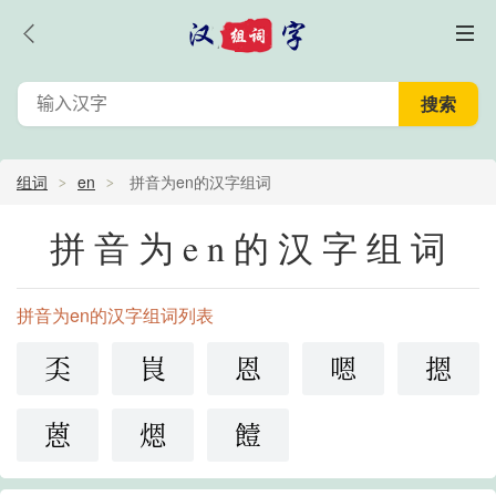
组词
en
拼音为en的汉字组词
拼音为en的汉字组词
拼音为en的汉字组词列表
奀
峎
恩
嗯
摁
蒽
煾
饐