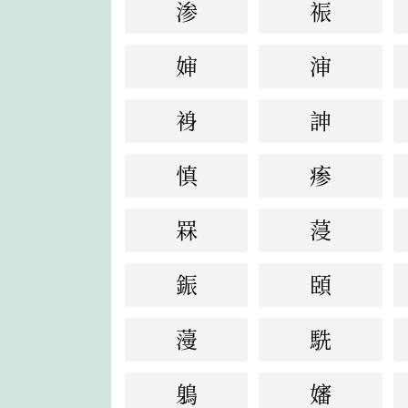
渗
祳
婶
渖
裑
訷
慎
瘆
罧
蓡
鋠
頣
薓
駪
鵢
嬸