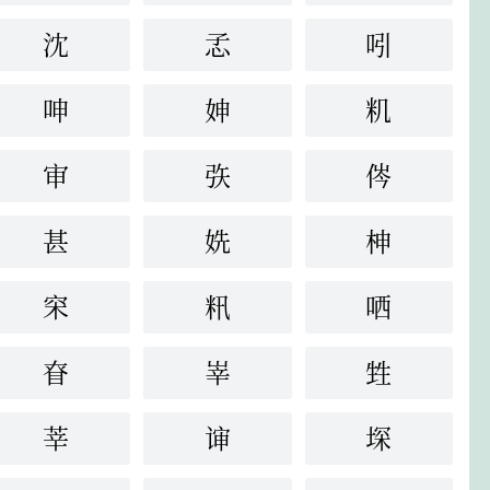
沈
孞
吲
呻
妽
籶
审
矤
侺
甚
姺
柛
穼
籸
哂
眘
峷
甡
莘
谉
堔