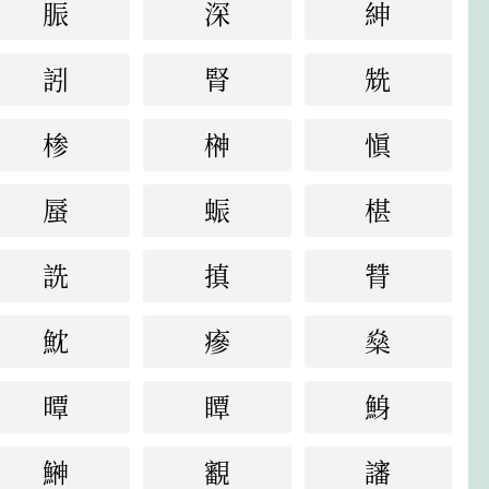
脤
深
紳
訠
腎
兟
椮
榊
愼
蜃
蜄
椹
詵
搷
甧
魫
瘮
燊
曋
瞫
鯓
鰰
覾
讅