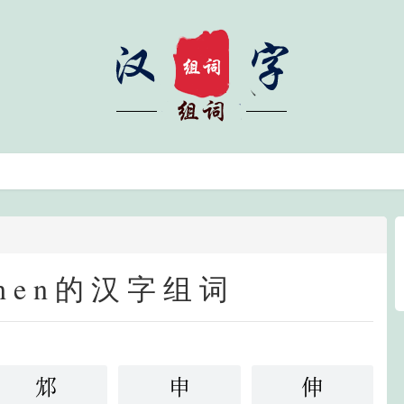
hen的汉字组词
邥
申
伸