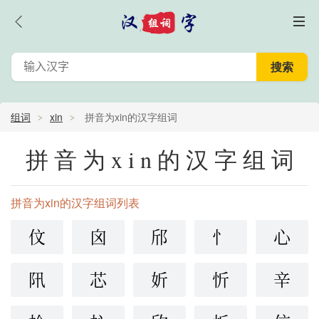
组词
xin
拼音为xin的汉字组词
拼音为xin的汉字组词
拼音为xin的汉字组词列表
伩
囟
邤
忄
心
阠
芯
妡
忻
辛