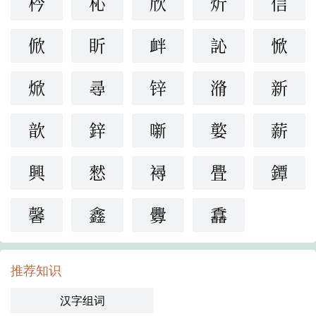
枔
杺
欣
炘
信
俽
盺
衅
訫
惞
焮
尋
锌
潃
新
歆
鋅
噺
嬜
薪
興
憖
襑
舋
鐔
馨
鑫
釁
馫
推荐知识
汉字组词